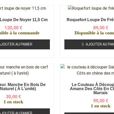
 Loupe De Noyer 11,5 Cm
Roquefort Loupe De Frê
120,00
€
89,00
€
nible à la commande
Disponible à la co
AJOUTER AU PANIER
AJOUTER AU PAN
eur. Manche En Bois De
Le Couteau À Découp
Naturel ( À L'unité)
Amans Des Côts En C
Marrais
30,00
€
99,00
€
1 en stock
1 en stock
AJOUTER AU PANIER