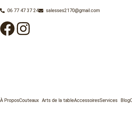
06 77 47 37 24
salesses2170@gmail.com
À Propos
Couteaux
Arts de la table
Accessoires
Services
Blog