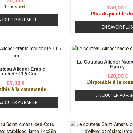
25,00
€
1 en stock
150,00
€
Plus disponible du
AJOUTER AU PANIER
EN SAVOIR PLUS
Le Couteau Aliénor Nacr
Époxy
uteau Aliénor Érable
oucheté 11,5 Cm
120,00
€
Disponible à la co
89,00
€
nible à la commande
AJOUTER AU PAN
AJOUTER AU PANIER