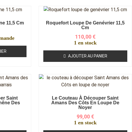
ne 11,5 Cm
Roquefort Loupe De Genévrier 11,5
Cm
110,00
€
mmande
1 en stock
IER
AJOUTER AU PANIER
er Saint
Le Couteau À Découper Saint
hêne Des
Amans Des Côts En Loupe De
Noyer
99,00
€
1 en stock