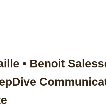
aille • Benoit Sales
DeepDive Communica
te