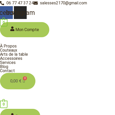
Aller
06 77 47 37 24
salesses2170@gmail.com
au
cebook
Instagram
contenu
0
Mon Compte
À Propos
Couteaux
Arts de la table
Accessoires
Services
Blog
Contact
0,00
€
0