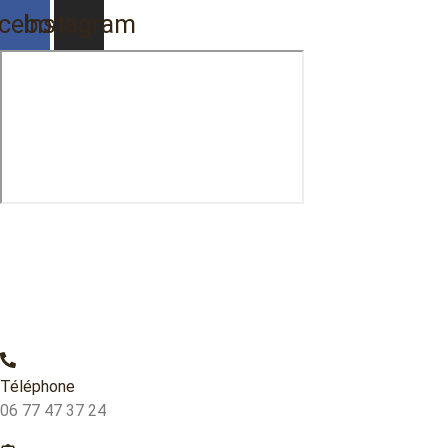
cebook
Instagram
Téléphone
06 77 47 37 24