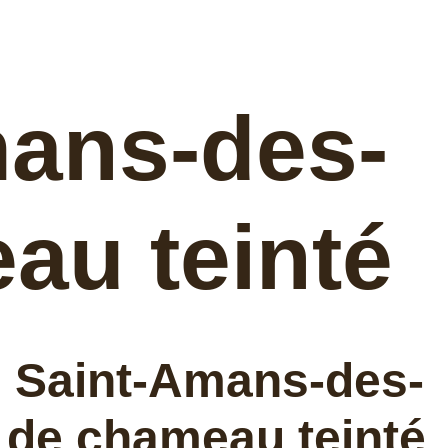
mans-des-
au teinté
 Saint-Amans-des-
 de chameau teinté