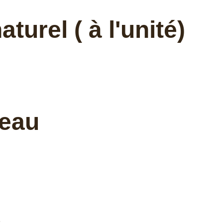
urel ( à l'unité)
teau
u