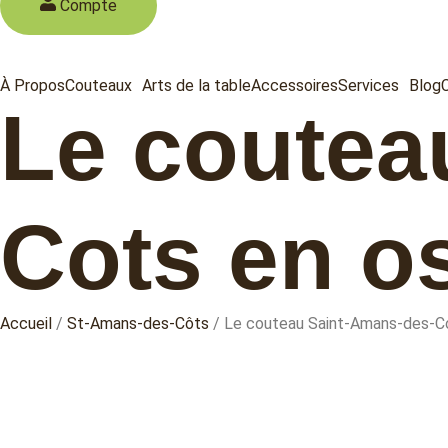
Compte
À Propos
Couteaux
Arts de la table
Accessoires
Services
Blog
Le coutea
Cots en o
Accueil
/
St-Amans-des-Côts
/ Le couteau Saint-Amans-des-Co