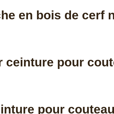
 en bois de cerf nat
r ceinture pour cou
ceinture pour coutea