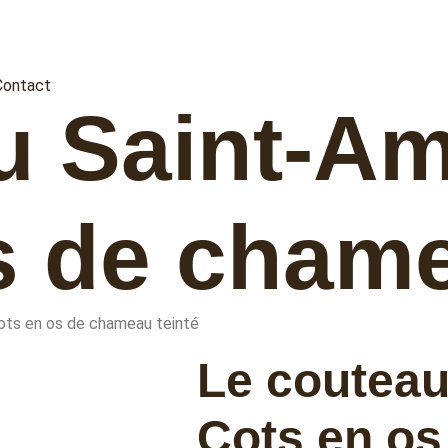
Contact
u Saint-A
s de chame
ts en os de chameau teinté
Le couteau
Cots en os