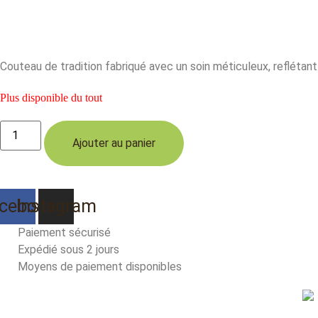
Couteau de tradition fabriqué avec un soin méticuleux, reflétant
Plus disponible du tout
quantité
de
Ajouter au panier
Le
couteau
Saint-
Amans-
des-
cebook
Instagram
Cots
chêne
e
Paiement sécurisé
barrique.
Expédié sous 2 jours
Lame
brute
Moyens de paiement disponibles
de
forge