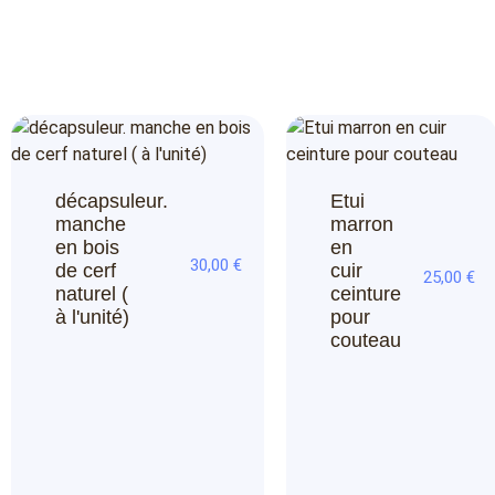
décapsuleur.
Etui
manche
marron
en bois
en
30,00
€
de cerf
cuir
25,00
€
naturel (
ceinture
à l'unité)
pour
couteau