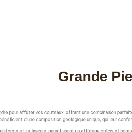
Grande Pie
re pour affûter vos couteaux, offrant une combinaison parfaite de
néficient d’une composition géologique unique, qui leur confèr
uniforme et sa finesse, garantissant un affûtage précis et ho