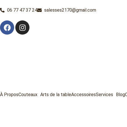
06 77 47 37 24
salesses2170@gmail.com
À Propos
Couteaux
Arts de la table
Accessoires
Services
Blog