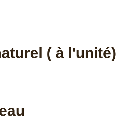
urel ( à l'unité)
teau