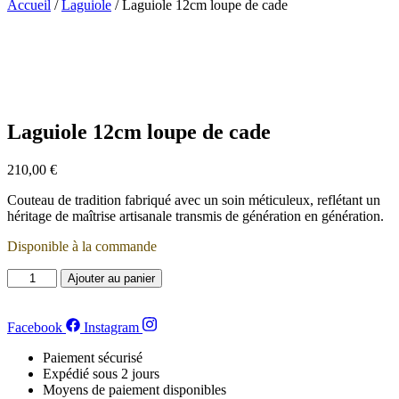
Accueil
/
Laguiole
/ Laguiole 12cm loupe de cade
Laguiole 12cm loupe de cade
210,00
€
Couteau de tradition fabriqué avec un soin méticuleux, reflétant un
héritage de maîtrise artisanale transmis de génération en génération.
Disponible à la commande
quantité
Ajouter au panier
de
Laguiole
12cm
Facebook
Instagram
loupe
de
Paiement sécurisé
cade
Expédié sous 2 jours
Moyens de paiement disponibles