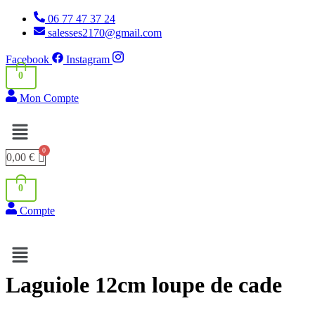
Aller
06 77 47 37 24
au
salesses2170@gmail.com
contenu
Facebook
Instagram
0
Mon Compte
Menu
0,00
€
0
Compte
Menu
Laguiole 12cm loupe de cade