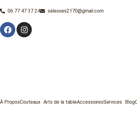
06 77 47 37 24
salesses2170@gmail.com
À Propos
Couteaux
Arts de la table
Accessoires
Services
Blog