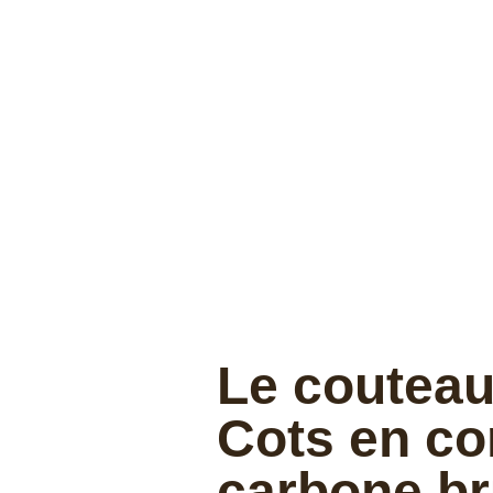
Le couteau
Cots en co
carbone br