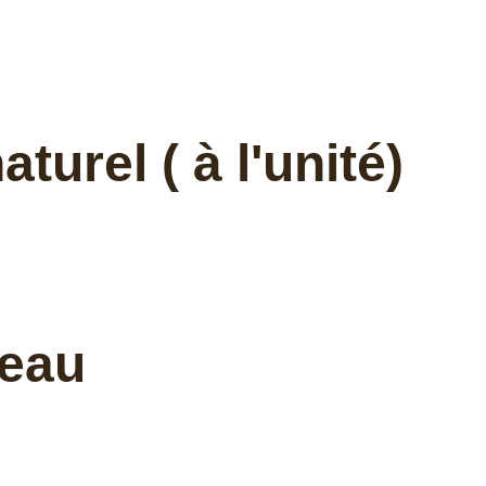
urel ( à l'unité)
teau