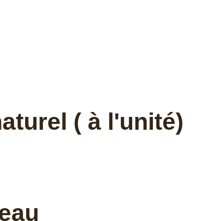
urel ( à l'unité)
teau