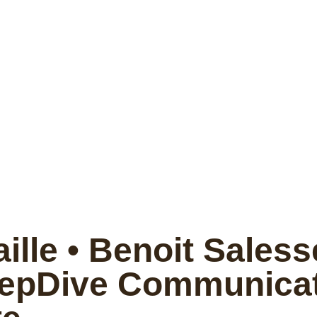
aille • Benoit Sales
DeepDive Communica