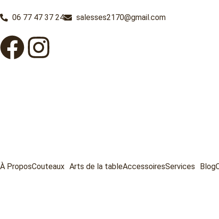
06 77 47 37 24
salesses2170@gmail.com
À Propos
Couteaux
Arts de la table
Accessoires
Services
Blog