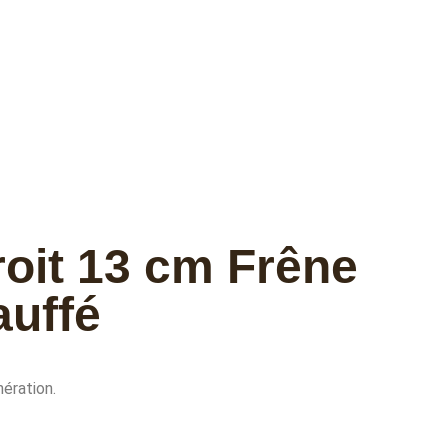
roit 13 cm Frêne
auffé
nération.