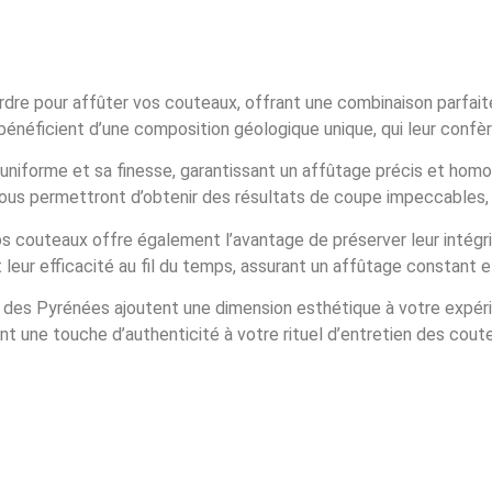
re pour affûter vos couteaux, offrant une combinaison parfaite de
néficient d’une composition géologique unique, qui leur confèr
uniforme et sa finesse, garantissant un affûtage précis et ho
 vous permettront d’obtenir des résultats de coupe impeccables
os couteaux offre également l’avantage de préserver leur intégri
leur efficacité au fil du temps, assurant un affûtage constant et
 des Pyrénées ajoutent une dimension esthétique à votre expérie
 une touche d’authenticité à votre rituel d’entretien des cout