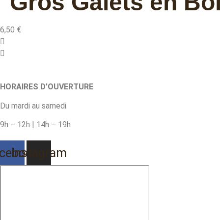
Gros Galets en Bo
6,50
€
HORAIRES D’OUVERTURE
Du mardi au samedi
9h – 12h | 14h – 19h
cebook
Instagram