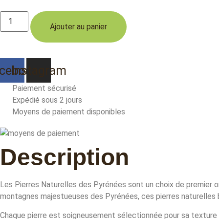
des
Pyrénées
quantité
de
Ajouter au panier
Laguiole
12cm
loupe
de
cade
cebook
Instagram
Paiement sécurisé
Expédié sous 2 jours
Moyens de paiement disponibles
Description
Les Pierres Naturelles des Pyrénées sont un choix de premier ord
montagnes majestueuses des Pyrénées, ces pierres naturelles bé
Chaque pierre est soigneusement sélectionnée pour sa texture 