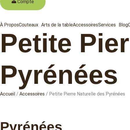
Compte
À Propos
Couteaux
Arts de la table
Accessoires
Services
Blog
Petite Pie
Pyrénées
Accueil
/
Accessoires
/ Petite Pierre Naturelle des Pyrénées
Pyrénées