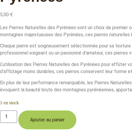
5,00
€
Les Pierres Naturelles des Pyrénées sont un choix de premier ord
montagnes majestueuses des Pyrénées, ces pierres naturelles bé
Chaque pierre est soigneusement sélectionnée pour sa texture 
professionnel exigeant ou un passionné d’amateur, ces pierres
L’utilisation des Pierres Naturelles des Pyrénées pour affûter v
d’affûtage moins durables, ces pierres conservent leur forme et 
En plus de leur performance remarquable, les Pierres Naturelles
évoquent la beauté brute des montagnes pyrénéennes, apportant
1 en stock
quantité
de
Ajouter au panier
Petite
Pierre
Naturelle