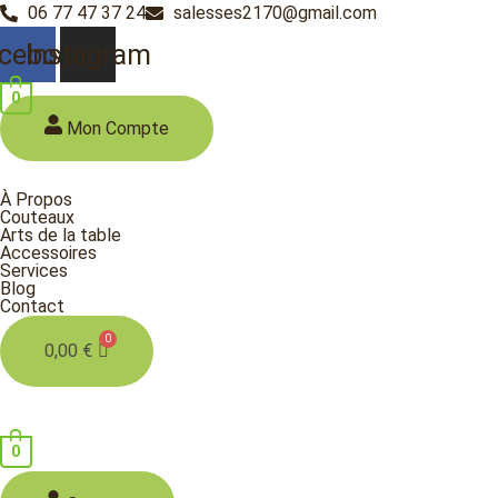
Aller
06 77 47 37 24
salesses2170@gmail.com
au
cebook
Instagram
contenu
0
Mon Compte
À Propos
Couteaux
Arts de la table
Accessoires
Services
Blog
Contact
0,00
€
0